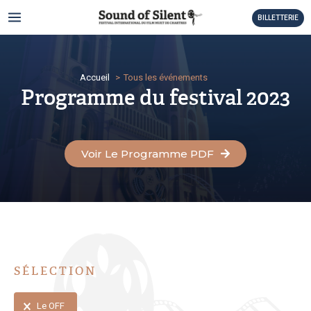
Aller
MAIN
BILLETTERIE
au
MENU
contenu
TATEUR
Accueil
Tous les événements
TATEUR
Programme du festival 2023
TATEUR
TATEUR
Voir Le Programme PDF
TATEUR
TATEUR
TATEUR
SÉLECTION
TATEUR
SÉLECTION
TATEUR
Le OFF