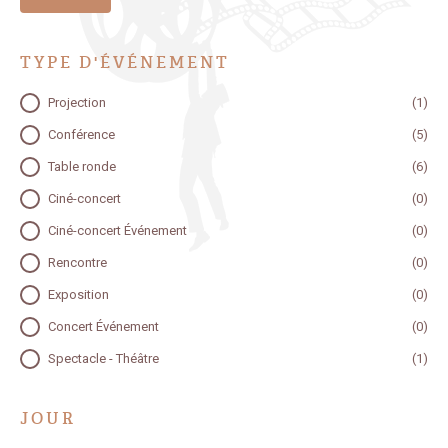
TATEUR
TYPE D'ÉVÉNEMENT
TYPE D'ÉVÉNEMENT
Projection
(1)
TATEUR
Conférence
(5)
TATEUR
Table ronde
(6)
Ciné-concert
(0)
Ciné-concert Événement
(0)
Rencontre
(0)
Exposition
(0)
Concert Événement
(0)
Spectacle - Théâtre
(1)
JOUR