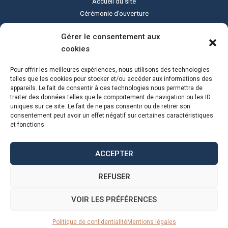
Accueil du site
Cérémonie d’ouverture
Cérémonie de clôture
Gérer le consentement aux
Programme du festival
cookies
Le festival Sound of Silent
Tous les lieux
Pour offrir les meilleures expériences, nous utilisons des technologies
Actualités
telles que les cookies pour stocker et/ou accéder aux informations des
appareils. Le fait de consentir à ces technologies nous permettra de
Programme PDF
traiter des données telles que le comportement de navigation ou les ID
uniques sur ce site. Le fait de ne pas consentir ou de retirer son
consentement peut avoir un effet négatif sur certaines caractéristiques
et fonctions.
ACCEPTER
REFUSER
© 2023 Sound of Silent.
Confidentialité
|
Légal
| Réalisation :
Alexandre Ionoff –
VOIR LES PRÉFÉRENCES
Création de sites web et référencement à Rennes
Politique de confidentialité
Mentions légales