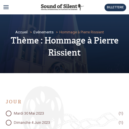
Aller
MAIN
BILLETTERIE
au
MENU
contenu
TATEUR
Accueil
Evénements
Hommage à Pierre Rissient
TATEUR
Thème : Hommage à Pierre
TATEUR
Rissient
TATEUR
TATEUR
TATEUR
JOUR
TATEUR
JOUR
Mardi 30 Mai 2023
(1)
TATEUR
Dimanche 4 Juin 2023
(1)
TATEUR