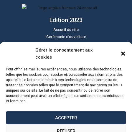
Edition 2023
Accueil du site
Cérémonie d’ouverture
Cérémonie de clôture
Gérer le consentement aux
Programme du festival
cookies
Le festival Sound of Silent
Tous les lieux
Pour offrir les meilleures expériences, nous utilisons des technologies
Actualités
telles que les cookies pour stocker et/ou accéder aux informations des
appareils. Le fait de consentir à ces technologies nous permettra de
Programme PDF
traiter des données telles que le comportement de navigation ou les ID
uniques sur ce site. Le fait de ne pas consentir ou de retirer son
consentement peut avoir un effet négatif sur certaines caractéristiques
et fonctions.
ACCEPTER
REFUSER