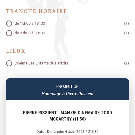
TATEUR
TRANCHE HORAIRE
TRANCHE HORAIRE
de 15h00 à 18h00
(1)
de 21h00 à 00h00
(1)
TATEUR
TATEUR
LIEUX
LIEUX
Cinéma Les Enfants du Paradis
(2)
PROJECTION
Hommage à Pierre Rissient
PIERRE RISSIENT : MAN OF CINEMA DE TODD
MCCARTHY (1H50)
Date : Dimanche 4 Juin 2023
/ 21h30