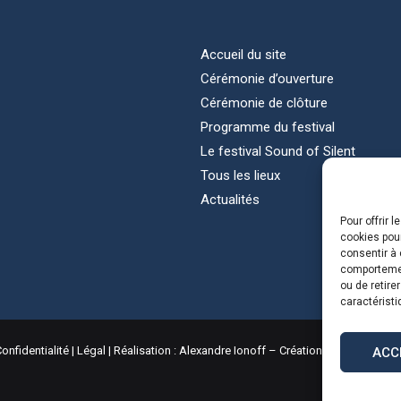
Accueil du site
Cérémonie d’ouverture
Cérémonie de clôture
Programme du festival
Le festival Sound of Silent
Tous les lieux
Actualités
Pour offrir 
cookies pour
consentir à 
comportement
ou de retire
caractéristi
onfidentialité
|
Légal
| Réalisation :
Alexandre Ionoff – Création de sites web 
ACC