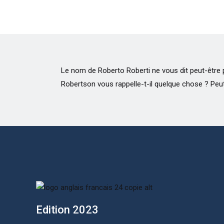
Le nom de Roberto Roberti ne vous dit peut-être
autre que le nom de scène de Vincenzo Leone
Robertson vous rappelle-t-il quelque chose ? Peut-ê
Edition 2023