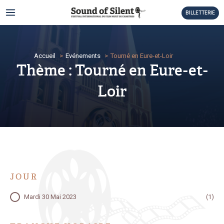
Aller
MAIN
BILLETTERIE
au
MENU
contenu
TATEUR
Accueil
Evénements
Tourné en Eure-et-Loir
TATEUR
Thème : Tourné en Eure-et-
TATEUR
Loir
TATEUR
TATEUR
TATEUR
JOUR
TATEUR
JOUR
Mardi 30 Mai 2023
(1)
TATEUR
TATEUR