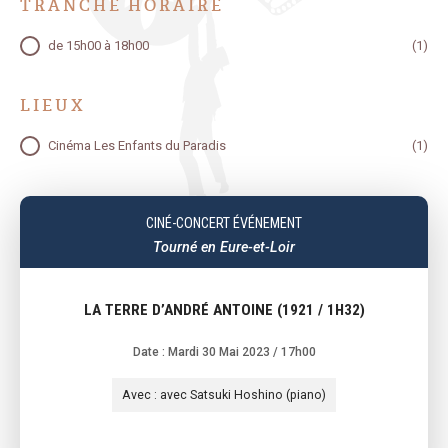
TRANCHE HORAIRE
TATEUR
TRANCHE HORAIRE
de 15h00 à 18h00
(1)
LIEUX
TATEUR
LIEUX
Cinéma Les Enfants du Paradis
(1)
TATEUR
CINÉ-CONCERT ÉVÉNEMENT
Tourné en Eure-et-Loir
LA TERRE D’ANDRÉ ANTOINE (1921 / 1H32)
Date : Mardi 30 Mai 2023
/ 17h00
Avec : avec Satsuki Hoshino (piano)