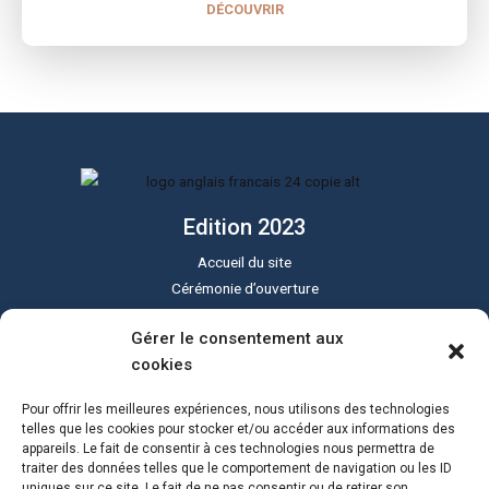
DÉCOUVRIR
Edition 2023
Accueil du site
Cérémonie d’ouverture
Cérémonie de clôture
Gérer le consentement aux
Programme du festival
cookies
Le festival Sound of Silent
Tous les lieux
Pour offrir les meilleures expériences, nous utilisons des technologies
Actualités
telles que les cookies pour stocker et/ou accéder aux informations des
appareils. Le fait de consentir à ces technologies nous permettra de
Programme PDF
traiter des données telles que le comportement de navigation ou les ID
uniques sur ce site. Le fait de ne pas consentir ou de retirer son