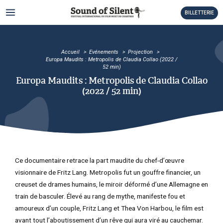
Aller
MAIN
BILLETTERIE
au
MENU
contenu
TATEUR
Accueil
Evénements
Projection
TATEUR
Europa Maudits : Metropolis de Claudia Collao (2022 /
52 min)
TATEUR
Europa Maudits : Metropolis de Claudia Collao
(2022 / 52 min)
TATEUR
TATEUR
TATEUR
Ce documentaire retrace la part maudite du chef-d’œuvre
visionnaire de Fritz Lang. Metropolis fut un gouffre financier, un
TATEUR
creuset de drames humains, le miroir déformé d’une Allemagne en
train de basculer. Élevé au rang de mythe, manifeste fou et
TATEUR
amoureux d’un couple, Fritz Lang et Thea Von Harbou, le film est
TATEUR
avant tout l’aboutissement d’un rêve qui aura viré au cauchemar.