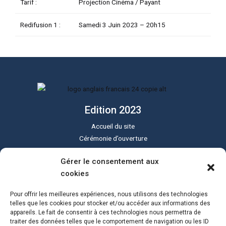
Tarif :
Projection Cinéma / Payant
Redifusion 1 :
Samedi 3 Juin 2023 –
20h15
Edition 2023
Accueil du site
Cérémonie d’ouverture
Cérémonie de clôture
Gérer le consentement aux
Programme du festival
cookies
Le festival Sound of Silent
Tous les lieux
Pour offrir les meilleures expériences, nous utilisons des technologies
Actualités
telles que les cookies pour stocker et/ou accéder aux informations des
appareils. Le fait de consentir à ces technologies nous permettra de
Programme PDF
traiter des données telles que le comportement de navigation ou les ID