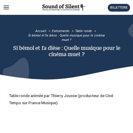
Aller
MAIN
BILLETTERIE
au
MENU
contenu
TATEUR
Accueil
Evénements
Table ronde
TATEUR
Si bémol et fa dièse : Quelle musique pour le cinéma
muet ?
TATEUR
Si bémol et fa dièse : Quelle musique pour le
cinéma muet ?
TATEUR
TATEUR
TATEUR
Table ronde animée par Thierry Jousse (producteur de Ciné
Tempo sur France Musique).
TATEUR
TATEUR
TATEUR