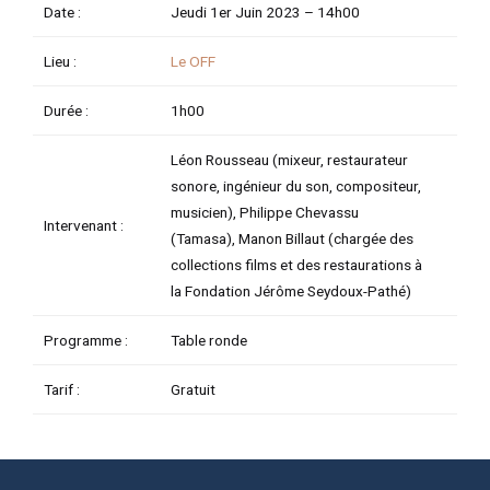
Date :
Jeudi 1er Juin 2023 –
14h00
TATEUR
Lieu :
Le OFF
Durée :
1h00
TATEUR
Léon Rousseau (mixeur, restaurateur
TATEUR
sonore, ingénieur du son, compositeur,
musicien), Philippe Chevassu
Intervenant :
(Tamasa), Manon Billaut (chargée des
collections films et des restaurations à
la Fondation Jérôme Seydoux-Pathé)
Programme :
Table ronde
Tarif :
Gratuit