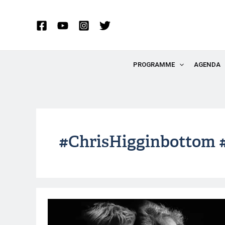
Aller
au
contenu
PROGRAMME
AGENDA
#ChrisHigginbottom 
Kyle
Eastwood,