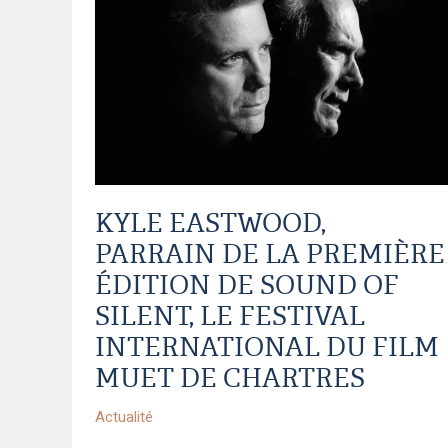
Parrain
de
la
première
édition
de
Sound
of
KYLE EASTWOOD,
Silent,
PARRAIN DE LA PREMIÈRE
le
ÉDITION DE SOUND OF
Festival
SILENT, LE FESTIVAL
International
du
INTERNATIONAL DU FILM
film
MUET DE CHARTRES
Muet
Actualité
de
Chartres