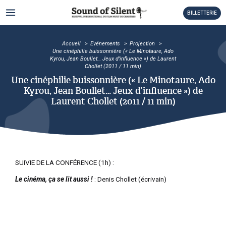
Aller
MAIN
BILLETTERIE
au
MENU
contenu
TATEUR
Accueil
Evénements
Projection
Une cinéphilie buissonnière (« Le Minotaure, Ado
TATEUR
Kyrou, Jean Boullet… Jeux d’influence ») de Laurent
Chollet (2011 / 11 min)
TATEUR
Une cinéphilie buissonnière (« Le Minotaure, Ado
Kyrou, Jean Boullet… Jeux d’influence ») de
TATEUR
Laurent Chollet (2011 / 11 min)
TATEUR
TATEUR
SUIVIE DE LA CONFÉRENCE (1h) :
Le cinéma, ça se lit aussi !
: Denis Chollet (écrivain)
TATEUR
TATEUR
TATEUR