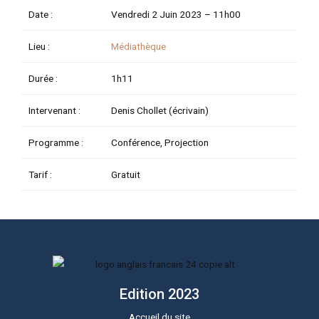
Date :
Vendredi 2 Juin 2023 –
11h00
TATEUR
Lieu :
Médiathèque
Durée :
1h11
TATEUR
Intervenant :
Denis Chollet (écrivain)
TATEUR
Programme :
Conférence, Projection
Tarif :
Gratuit
Edition 2023
Accueil du site