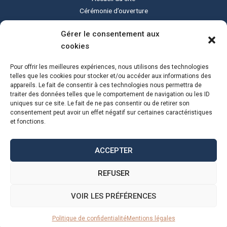
Cérémonie d’ouverture
Cérémonie de clôture
Gérer le consentement aux
Programme du festival
cookies
Le festival Sound of Silent
Tous les lieux
Pour offrir les meilleures expériences, nous utilisons des technologies
Actualités
telles que les cookies pour stocker et/ou accéder aux informations des
appareils. Le fait de consentir à ces technologies nous permettra de
Programme PDF
traiter des données telles que le comportement de navigation ou les ID
uniques sur ce site. Le fait de ne pas consentir ou de retirer son
consentement peut avoir un effet négatif sur certaines caractéristiques
et fonctions.
ACCEPTER
REFUSER
© 2023 Sound of Silent.
Confidentialité
|
Légal
| Réalisation :
Alexandre Ionoff –
VOIR LES PRÉFÉRENCES
Création de sites web et référencement à Rennes
Politique de confidentialité
Mentions légales