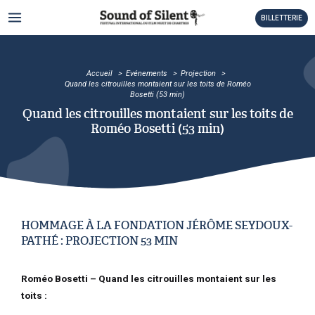
Aller
MAIN
BILLETTERIE
au
MENU
contenu
TATEUR
Accueil
Evénements
Projection
TATEUR
Quand les citrouilles montaient sur les toits de Roméo
Bosetti (53 min)
TATEUR
Quand les citrouilles montaient sur les toits de
Roméo Bosetti (53 min)
TATEUR
TATEUR
TATEUR
HOMMAGE À LA FONDATION JÉRÔME SEYDOUX-
PATHÉ : PROJECTION 53 MIN
TATEUR
Roméo Bosetti – Quand les citrouilles montaient sur les
TATEUR
toits :
TATEUR