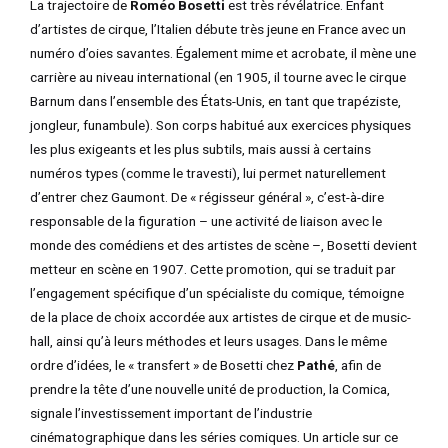
La trajectoire de
Roméo Bosetti
est très révélatrice. Enfant
d’artistes de cirque, l’Italien débute très jeune en France avec un
TATEUR
numéro d’oies savantes. Également mime et acrobate, il mène une
carrière au niveau international (en 1905, il tourne avec le cirque
Barnum dans l’ensemble des États-Unis, en tant que trapéziste,
TATEUR
jongleur, funambule). Son corps habitué aux exercices physiques
les plus exigeants et les plus subtils, mais aussi à certains
TATEUR
numéros types (comme le travesti), lui permet naturellement
d’entrer chez Gaumont. De « régisseur général », c’est-à-dire
responsable de la figuration – une activité de liaison avec le
monde des comédiens et des artistes de scène –, Bosetti devient
metteur en scène en 1907. Cette promotion, qui se traduit par
l’engagement spécifique d’un spécialiste du comique, témoigne
de la place de choix accordée aux artistes de cirque et de music-
hall, ainsi qu’à leurs méthodes et leurs usages. Dans le même
ordre d’idées, le « transfert » de Bosetti chez
Pathé
, afin de
prendre la tête d’une nouvelle unité de production, la Comica,
signale l’investissement important de l’industrie
cinématographique dans les séries comiques. Un article sur ce