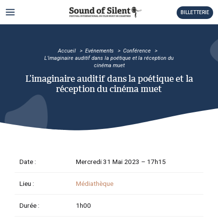
Aller
MAIN
BILLETTERIE
au
MENU
contenu
TATEUR
Accueil
Evénements
Conférence
TATEUR
L’imaginaire auditif dans la poétique et la réception du
cinéma muet
TATEUR
L’imaginaire auditif dans la poétique et la
réception du cinéma muet
TATEUR
TATEUR
TATEUR
Date :
Mercredi 31 Mai 2023 –
17h15
TATEUR
Lieu :
Médiathèque
TATEUR
Durée :
1h00
TATEUR