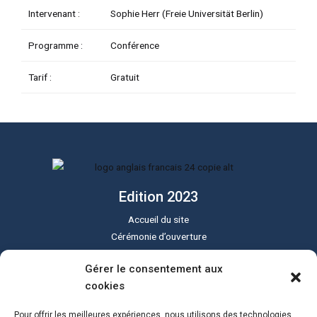
Intervenant :
Sophie Herr (Freie Universität Berlin)
TATEUR
Programme :
Conférence
Tarif :
Gratuit
TATEUR
TATEUR
Edition 2023
Accueil du site
Cérémonie d’ouverture
Cérémonie de clôture
Gérer le consentement aux
Programme du festival
cookies
Le festival Sound of Silent
Tous les lieux
Pour offrir les meilleures expériences, nous utilisons des technologies