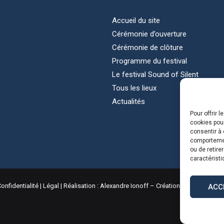
Accueil du site
Cérémonie d’ouverture
Cérémonie de clôture
Programme du festival
Le festival Sound of Silent
Tous les lieux
Actualités
Pour offrir 
cookies pour
consentir à 
comportement
ou de retire
caractéristi
onfidentialité
|
Légal
| Réalisation :
Alexandre Ionoff – Création de sites web 
ACC