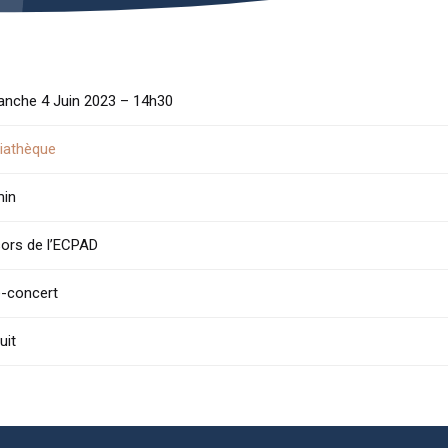
anche 4 Juin 2023 –
14h30
iathèque
min
ors de l’ECPAD
é-concert
uit