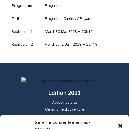
Programme :
Projection
TATEUR
Tarif :
Projection Cinéma / Payant
Redifusion 1 :
Mardi 30 Mai 2023 –
20h15
TATEUR
Redifusion 2 :
Vendredi 2 Juin 2023 –
22h15
TATEUR
Edition 2023
Accueil du site
Cérémonie d’ouverture
Cérémonie de clôture
Gérer le consentement aux
Programme du festival