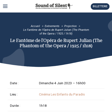
Aller
MAIN
BILLETTERIE
au
MENU
contenu
TATEUR
Accueil
Evénements
Projection
TATEUR
Le Fantôme de l’Opéra de Rupert Julian (The Phantom
of the Opera / 1925 / 1h18)
TATEUR
Le Fantôme de l’Opéra de Rupert Julian (The
Phantom of the Opera / 1925 / 1h18)
TATEUR
TATEUR
TATEUR
Date :
Dimanche 4 Juin 2023 –
16h00
TATEUR
Lieu :
Cinéma Les Enfants du Paradis
TATEUR
Durée :
1h18
TATEUR