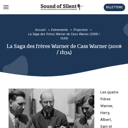
Aller
MAIN
BILLETTERIE
au
MENU
contenu
TATEUR
Accueil
Evénements
Projection
TATEUR
La Saga des frères Warner de Cass Warner (2008 /
1h34)
TATEUR
La Saga des frères Warner de Cass Warner (2008
/ 1h34)
TATEUR
TATEUR
TATEUR
Les quatre
frères
TATEUR
Warner,
Harry,
TATEUR
Albert,
TATEUR
Sam et