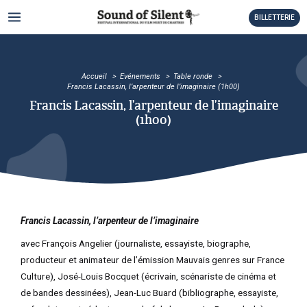
Aller
MAIN
BILLETTERIE
au
MENU
contenu
TATEUR
TATEUR
Accueil
Evénements
Table ronde
Francis Lacassin, l’arpenteur de l’imaginaire (1h00)
Francis Lacassin, l’arpenteur de l’imaginaire
TATEUR
(1h00)
TATEUR
TATEUR
TATEUR
Francis Lacassin, l’arpenteur de l’imaginaire
avec François Angelier (journaliste, essayiste, biographe,
TATEUR
producteur et animateur de l’émission Mauvais genres sur France
TATEUR
Culture), José-Louis Bocquet (écrivain, scénariste de cinéma et
de bandes dessinées), Jean-Luc Buard (bibliographe, essayiste,
TATEUR