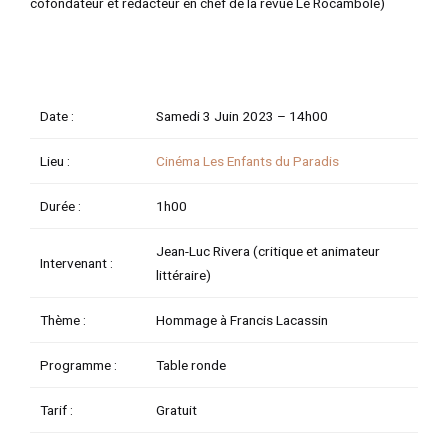
cofondateur et rédacteur en chef de la revue Le Rocambole)
TATEUR
Date :
TATEUR
Samedi 3 Juin 2023 –
14h00
TATEUR
Lieu :
Cinéma Les Enfants du Paradis
Durée :
1h00
Jean-Luc Rivera (critique et animateur
Intervenant :
littéraire)
Thème :
Hommage à Francis Lacassin
Programme :
Table ronde
Tarif :
Gratuit