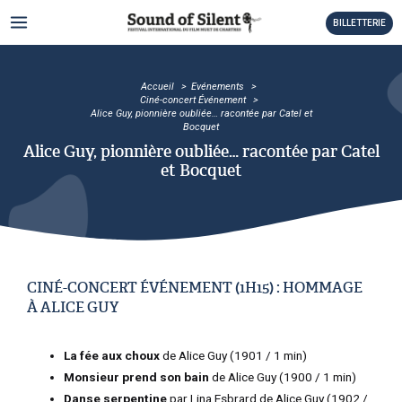
Aller
MAIN
BILLETTERIE
au
MENU
contenu
TATEUR
Accueil
Evénements
TATEUR
Ciné-concert Événement
Alice Guy, pionnière oubliée… racontée par Catel et
Bocquet
TATEUR
Alice Guy, pionnière oubliée… racontée par Catel
et Bocquet
TATEUR
TATEUR
TATEUR
CINÉ-CONCERT ÉVÉNEMENT (1H15) : HOMMAGE
À ALICE GUY
TATEUR
La fée aux choux
de Alice Guy (1901 / 1 min)
TATEUR
Monsieur prend son bain
de Alice Guy (1900 / 1 min)
TATEUR
Danse serpentine
par Lina Esbrard de Alice Guy (1902 /