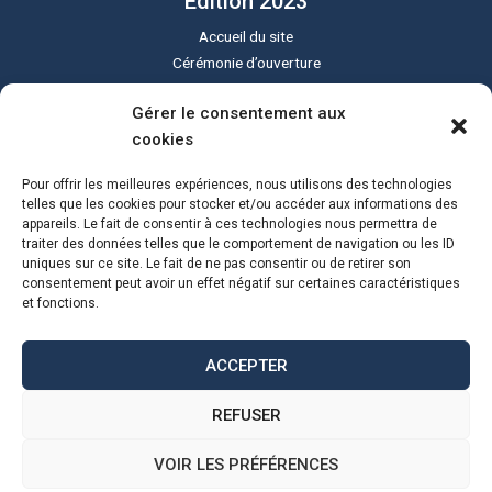
Edition 2023
Accueil du site
Cérémonie d’ouverture
Cérémonie de clôture
Gérer le consentement aux
Programme du festival
cookies
Le festival Sound of Silent
Tous les lieux
Pour offrir les meilleures expériences, nous utilisons des technologies
Actualités
telles que les cookies pour stocker et/ou accéder aux informations des
appareils. Le fait de consentir à ces technologies nous permettra de
Programme PDF
traiter des données telles que le comportement de navigation ou les ID
uniques sur ce site. Le fait de ne pas consentir ou de retirer son
consentement peut avoir un effet négatif sur certaines caractéristiques
et fonctions.
ACCEPTER
REFUSER
© 2023 Sound of Silent.
Confidentialité
|
Légal
| Réalisation :
Alexandre Ionoff –
VOIR LES PRÉFÉRENCES
Création de sites web et référencement à Rennes