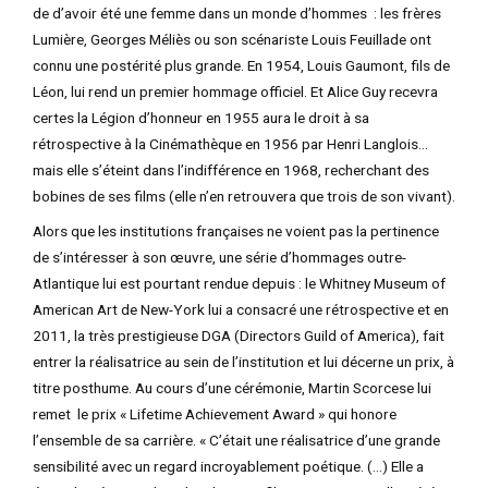
de d’avoir été une femme dans un monde d’hommes : les frères
Lumière, Georges Méliès ou son scénariste Louis Feuillade ont
connu une postérité plus grande. En 1954, Louis Gaumont, fils de
Léon, lui rend un premier hommage officiel. Et Alice Guy recevra
certes la Légion d’honneur en 1955 aura le droit à sa
rétrospective à la Cinémathèque en 1956 par Henri Langlois…
mais elle s’éteint dans l’indifférence en 1968, recherchant des
bobines de ses films (elle n’en retrouvera que trois de son vivant).
Alors que les institutions françaises ne voient pas la pertinence
de s’intéresser à son œuvre, une série d’hommages outre-
Atlantique lui est pourtant rendue depuis : le Whitney Museum of
American Art de New-York lui a consacré une rétrospective et en
2011, la très prestigieuse DGA (Directors Guild of America), fait
entrer la réalisatrice au sein de l’institution et lui décerne un prix, à
titre posthume. Au cours d’une cérémonie, Martin Scorcese lui
remet le prix « Lifetime Achievement Award » qui honore
l’ensemble de sa carrière. « C’était une réalisatrice d’une grande
sensibilité avec un regard incroyablement poétique. (…) Elle a