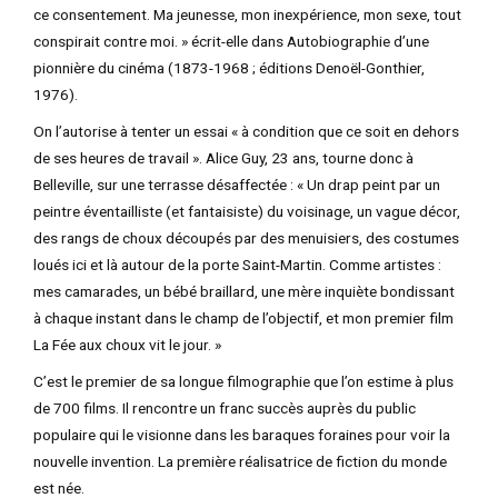
ce consentement. Ma jeunesse, mon inexpérience, mon sexe, tout
conspirait contre moi. » écrit-elle dans Autobiographie d’une
pionnière du cinéma (1873-1968 ; éditions Denoël-Gonthier,
1976).
On l’autorise à tenter un essai « à condition que ce soit en dehors
de ses heures de travail ». Alice Guy, 23 ans, tourne donc à
Belleville, sur une terrasse désaffectée : « Un drap peint par un
peintre éventailliste (et fantaisiste) du voisinage, un vague décor,
des rangs de choux découpés par des menuisiers, des costumes
loués ici et là autour de la porte Saint-Martin. Comme artistes :
mes camarades, un bébé braillard, une mère inquiète bondissant
à chaque instant dans le champ de l’objectif, et mon premier film
La Fée aux choux vit le jour. »
C’est le premier de sa longue filmographie que l’on estime à plus
de 700 films. Il rencontre un franc succès auprès du public
populaire qui le visionne dans les baraques foraines pour voir la
nouvelle invention. La première réalisatrice de fiction du monde
est née.