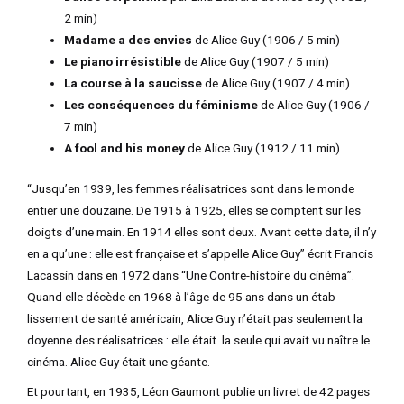
2 min)
TATEUR
Madame a des envies
de Alice Guy (1906 / 5 min)
Le piano irrésistible
de Alice Guy (1907 / 5 min)
La course à la saucisse
de Alice Guy (1907 / 4 min)
TATEUR
Les conséquences du féminisme
de Alice Guy (1906 /
7 min)
TATEUR
A fool and his money
de Alice Guy (1912 / 11 min)
“Jusqu’en 1939, les femmes réalisatrices sont dans le monde
entier une douzaine. De 1915 à 1925, elles se comptent sur les
doigts d’une main. En 1914 elles sont deux. Avant cette date, il n’y
en a qu’une : elle est française et s’appelle Alice Guy” écrit Francis
Lacassin dans en 1972 dans “Une Contre-histoire du cinéma”.
Quand elle décède en 1968 à l’âge de 95 ans dans un étab
lissement de santé américain, Alice Guy n’était pas seulement la
doyenne des réalisatrices : elle était la seule qui avait vu naître le
cinéma. Alice Guy était une géante.
Et pourtant, en 1935, Léon Gaumont publie un livret de 42 pages