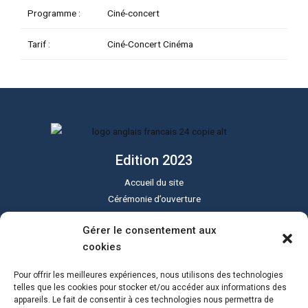
Programme :
Ciné-concert
TATEUR
Tarif :
Ciné-Concert Cinéma
TATEUR
TATEUR
Edition 2023
Accueil du site
Cérémonie d’ouverture
Cérémonie de clôture
Gérer le consentement aux
Programme du festival
cookies
Le festival Sound of Silent
Tous les lieux
Pour offrir les meilleures expériences, nous utilisons des technologies
Actualités
telles que les cookies pour stocker et/ou accéder aux informations des
appareils. Le fait de consentir à ces technologies nous permettra de