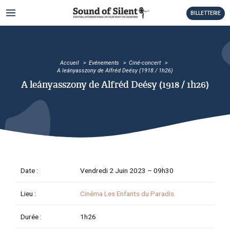
Aller
MAIN
BILLETTERIE
au
MENU
contenu
TATEUR
TATEUR
Accueil
Evénements
Ciné-concert
A leányasszony de Alfréd Deésy (1918 / 1h26)
TATEUR
A leányasszony de Alfréd Deésy (1918 / 1h26)
TATEUR
TATEUR
TATEUR
Date :
Vendredi 2 Juin 2023 –
09h30
TATEUR
Lieu :
Cinéma Les Enfants du Paradis
TATEUR
Durée :
1h26
TATEUR